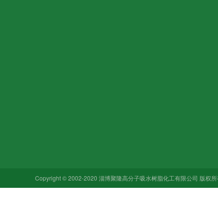
关于我们
产品中心
新闻动态
企业文化
吸水树脂
行业新闻
加入我们
亚硫酸氢钠
市场应用
销售网络
亚硫酸钠
技术前沿
合作品牌
七水硫酸镁
Copyright © 2002-2020 淄博聚隆高分子吸水树脂化工有限公司 版
碳酸氢钠
其他硫酸钠