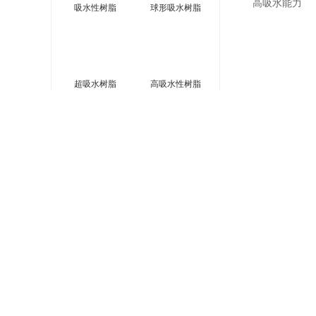
高吸水能力
吸水性树脂
球形吸水树脂
超吸水树脂
高吸水性树脂
联系我们
根据不同类型的
用水。
机械强度与热
吸水后的树脂仍
多功能应用