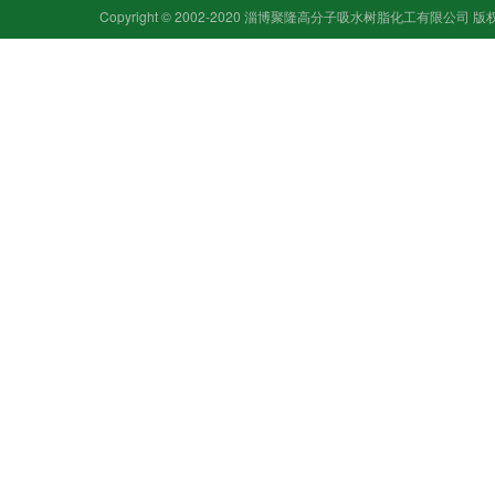
合作品牌
七水硫酸镁
Copyright © 2002-2020 淄博聚隆高分子吸水树脂化工有限公司
碳酸氢钠
其他硫酸钠